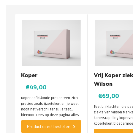
Koper
Vrij Koper zie
Wilson
€49,00
€69,00
Koper deficiÃ«ntie presenteert zich
precies zoals ijzertekort en je weet
Test bij klachten die pa
nooit het verschil tenzij je test
ziekte van Wilson Men
hiervoor. Lees op deze pagina alles
koperstapeling koperver
over deze test.
kopertekort bloedarmo
Product direct bestellen
misselijkheid enz