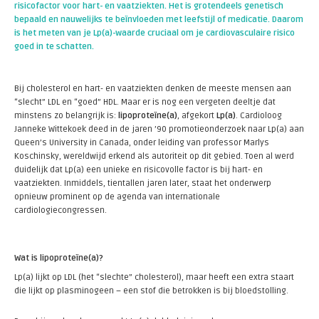
risicofactor voor hart- en vaatziekten. Het is grotendeels genetisch
bepaald en nauwelijks te beïnvloeden met leefstijl of medicatie. Daarom
is het meten van je Lp(a)-waarde cruciaal om je cardiovasculaire risico
goed in te schatten.
Bij cholesterol en hart- en vaatziekten denken de meeste mensen aan
“slecht” LDL en “goed” HDL. Maar er is nog een vergeten deeltje dat
minstens zo belangrijk is:
lipoproteïne(a)
, afgekort
Lp(a)
. Cardioloog
Janneke Wittekoek deed in de jaren ’90 promotieonderzoek naar Lp(a) aan
Queen’s University in Canada, onder leiding van professor Marlys
Koschinsky, wereldwijd erkend als autoriteit op dit gebied. Toen al werd
duidelijk dat Lp(a) een unieke en risicovolle factor is bij hart- en
vaatziekten. Inmiddels, tientallen jaren later, staat het onderwerp
opnieuw prominent op de agenda van internationale
cardiologiecongressen.
Wat is lipoproteïne(a)?
Lp(a) lijkt op LDL (het “slechte” cholesterol), maar heeft een extra staart
die lijkt op plasminogeen – een stof die betrokken is bij bloedstolling.