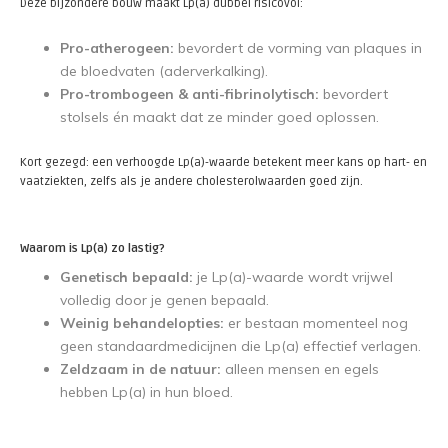
Deze bijzondere bouw maakt Lp(a) dubbel risicovol:
Pro-atherogeen:
bevordert de vorming van plaques in
de bloedvaten (aderverkalking).
Pro-trombogeen & anti-fibrinolytisch:
bevordert
stolsels én maakt dat ze minder goed oplossen.
Kort gezegd: een verhoogde Lp(a)-waarde betekent meer kans op hart- en
vaatziekten, zelfs als je andere cholesterolwaarden goed zijn.
Waarom is Lp(a) zo lastig?
Genetisch bepaald:
je Lp(a)-waarde wordt vrijwel
volledig door je genen bepaald.
Weinig behandelopties:
er bestaan momenteel nog
geen standaardmedicijnen die Lp(a) effectief verlagen.
Zeldzaam in de natuur:
alleen mensen en egels
hebben Lp(a) in hun bloed.