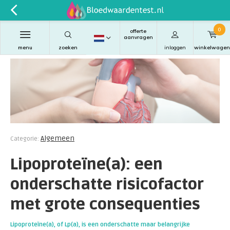
0
offerte
aanvragen
menu
zoeken
inloggen
winkelwagen
Algemeen
Categorie:
Lipoproteïne(a): een
onderschatte risicofactor
met grote consequenties
Lipoproteïne(a), of Lp(a), is een onderschatte maar belangrijke