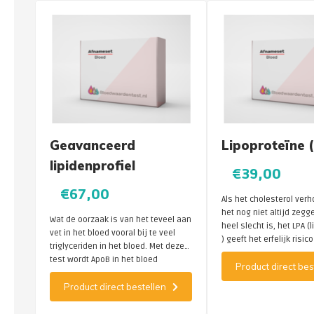
Geavanceerd
Lipoproteïne 
lipidenprofiel
€39,00
€67,00
Als het cholesterol verh
het nog niet altijd zegge
Wat de oorzaak is van het teveel aan
heel slecht is, het LPA (
vet in het bloed vooral bij te veel
) geeft het erfelijk risic
triglyceriden in het bloed. Met deze
vaatziekten weer.
test wordt ApoB in het bloed
Product direct bes
gemeten en wordt gekeken of je een
Product direct bestellen
erfelijk risico hebt op verhoogd
cholesterol.