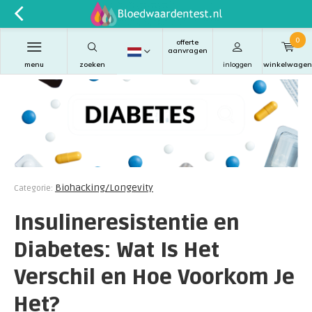
0
offerte
aanvragen
menu
zoeken
inloggen
winkelwagen
Biohacking/Longevity
Categorie:
Insulineresistentie en
Diabetes: Wat Is Het
Verschil en Hoe Voorkom Je
Het?