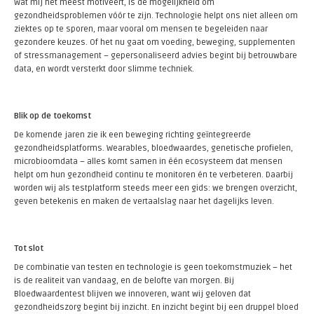
Wat mij het meest motiveert, is de mogelijkheid om
gezondheidsproblemen vóór te zijn. Technologie helpt ons niet alleen om
ziektes op te sporen, maar vooral om mensen te begeleiden naar
gezondere keuzes. Of het nu gaat om voeding, beweging, supplementen
of stressmanagement – gepersonaliseerd advies begint bij betrouwbare
data, en wordt versterkt door slimme techniek.
Blik op de toekomst
De komende jaren zie ik een beweging richting geïntegreerde
gezondheidsplatforms. Wearables, bloedwaardes, genetische profielen,
microbioomdata – alles komt samen in één ecosysteem dat mensen
helpt om hun gezondheid continu te monitoren én te verbeteren. Daarbij
worden wij als testplatform steeds meer een gids: we brengen overzicht,
geven betekenis en maken de vertaalslag naar het dagelijks leven.
Tot slot
De combinatie van testen en technologie is geen toekomstmuziek – het
is de realiteit van vandaag, en de belofte van morgen. Bij
Bloedwaardentest blijven we innoveren, want wij geloven dat
gezondheidszorg begint bij inzicht. En inzicht begint bij een druppel bloed