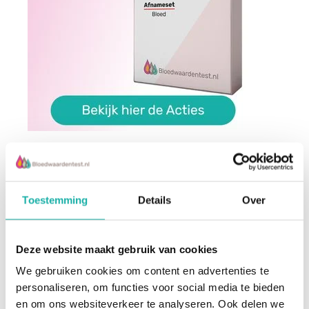
De schrijver:
Medisch Team
Toestemming
Details
Over
Bloedwaardentest
Deze website maakt gebruik van cookies
Geschreven op:
11 / 06 / 2025
We gebruiken cookies om content en advertenties te
personaliseren, om functies voor social media te bieden
Leestijd
5 minuten
en om ons websiteverkeer te analyseren. Ook delen we