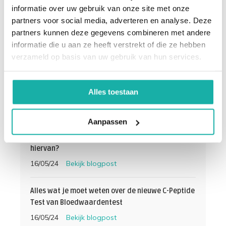
Categorie:
Biohacking/Longevity
informatie over uw gebruik van onze site met onze
partners voor social media, adverteren en analyse. Deze
partners kunnen deze gegevens combineren met andere
informatie die u aan ze heeft verstrekt of die ze hebben
verzameld op basis van uw gebruik van hun services.
Populaire blogposts
Alles toestaan
Wat is lactose-intolerantie en hoe test je dit?
16/05/24
Bekijk blogpost
Aanpassen
Wat is bloedarmoede en wat zijn de gevolgen
hiervan?
16/05/24
Bekijk blogpost
Alles wat je moet weten over de nieuwe C-Peptide
Test van Bloedwaardentest
16/05/24
Bekijk blogpost