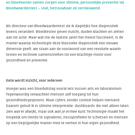
en bloedtesten samen zorgen voor slimme, persoonlijke preventie via
Bloedwaardentest – snel, betrouwbaar en vernieuwend.
Als directeur van Bloedwaardentest zie ik dagelijks hoe diagnostiek
levens verandert. Bloedtesten geven inzicht, duiden klachten en zetten
aan tot actie. Maar wat me de laatste jaren het meest fascineert, is de
manier waarop technologie deze klassieke diagnostiek een nieuwe
dimensie geeft. We staan aan de vooravond van een revolutie waarin
testen en techniek samensmelten tot een krachtige motor voor
gezondheid en preventie.
Data wordt inzicht, voor iedereen
Vroeger was een bloeduitslag vooral iets tussen arts en laboratorium.
Tegenwoordig verwachten mensen zelf toegang tot hun
gezondheidsgegevens. Maar cijfers zonder context helpen niemand.
Daarom geloof ik in slimme interpretatie: dashboards die niet alleen laten
zien
wat
er afwijkt, maar ook
wat je ermee kunt
. Technologie maakt het
mogelijk om trends te signaleren, risicoprofielen te schetsen en mensen
op een begrijpelijke manier mee te nemen in hun eigen gezondheid.