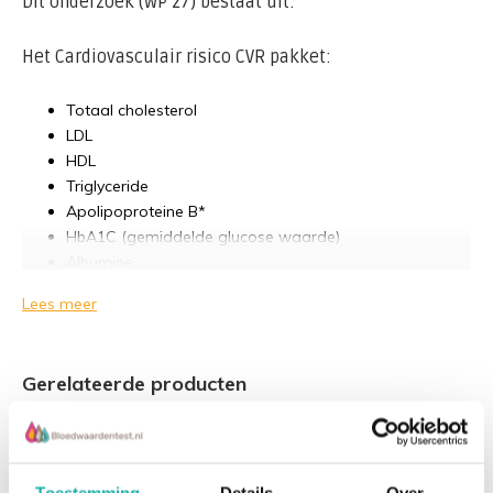
Dit onderzoek (WP 27) bestaat uit:
Het Cardiovasculair risico CVR pakket:
Totaal cholesterol
LDL
HDL
Triglyceride
Apolipoproteine B*
HbA1C (gemiddelde glucose waarde)
Albumine
Gamma GT (lever functie)
Lees meer
Algemeen bloedbeeld + leuco Diff
Hemoglobine
Erytrocyten (rode bloedcellen)
Gerelateerde producten
MCV (mean cell volume)
MCH en MCHC (mean corpuscular hemoglobin en
mean corpuscular hemoglobin concentration)
Hematocriet
RDW (red blood cell distribution width)
Toestemming
Details
Over