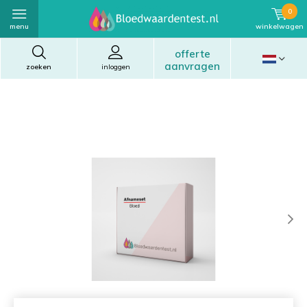
0
menu
winkelwagen
offerte
aanvragen
zoeken
inloggen