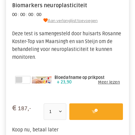
Biomarkers neuroplasticiteit
0
0
:
0
0
:
0
0
:
0
0
Aan verlanglijst toevoegen
Deze test is samengesteld door huisarts Rosanne
Koster-Top van Maarsingh en van Steijn om de
behandeling voor neuroplasticiteit te kunnen
monitoren.
Bloedafname op prikpost
+ 23,90
Meer lezen
€
187,-
Koop nu, betaal later