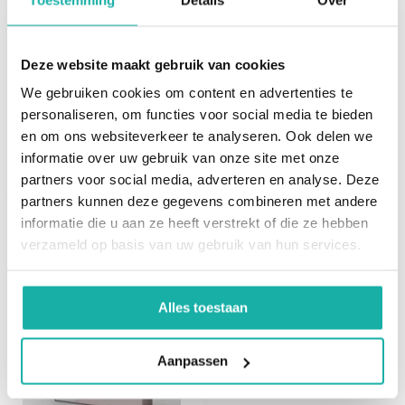
Afweer/immuun systeem
Deze website maakt gebruik van cookies
Bloedafname op
hs-CRP
We gebruiken cookies om content en advertenties te
prikpost
personaliseren, om functies voor social media te bieden
Hormonen
en om ons websiteverkeer te analyseren. Ook delen we
€ 23,90
informatie over uw gebruik van onze site met onze
DHEA-S
partners voor social media, adverteren en analyse. Deze
Testosteron bij mannen en vrouwen
partners kunnen deze gegevens combineren met andere
Cortisol
informatie die u aan ze heeft verstrekt of die ze hebben
verzameld op basis van uw gebruik van hun services.
Recent bekeken
Vitaminen
Vitamine B12 (serum)*
Alles toestaan
Vitamine D3 (25 oh)*
Aanpassen
*nieuwe biomarkers.