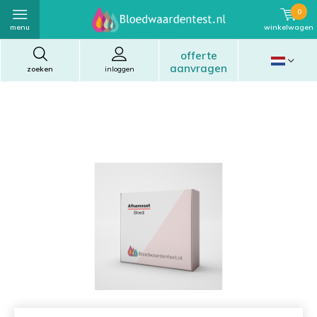
0
menu
winkelwagen
offerte
aanvragen
zoeken
inloggen