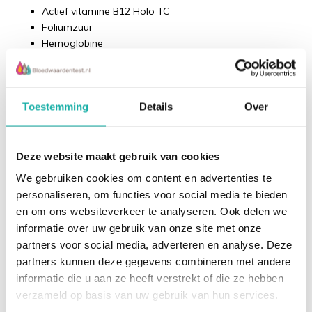
Actief vitamine B12 Holo TC
Foliumzuur
Hemoglobine
Vitamine d (25 OH)
Hba1c (kijkt naar de gemiddelde bloedsuikerspiegel
van de afgelopen weken, ipv momentopname zoals
Lees meer
Toestemming
Details
Over
glucose)
vitamine B6
Natrium
Recent bekeken
Kalium
Deze website maakt gebruik van cookies
Alkalische Fosfatase
We gebruiken cookies om content en advertenties te
volldige bloedbeeld inclusief leuco differentiatie
personaliseren, om functies voor social media te bieden
en om ons websiteverkeer te analyseren. Ook delen we
informatie over uw gebruik van onze site met onze
partners voor social media, adverteren en analyse. Deze
partners kunnen deze gegevens combineren met andere
informatie die u aan ze heeft verstrekt of die ze hebben
verzameld op basis van uw gebruik van hun services.
Base-Ik