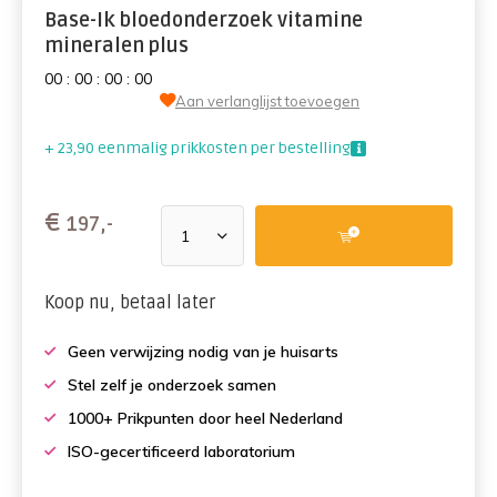
Base-Ik bloedonderzoek vitamine
mineralen plus
0
0
:
0
0
:
0
0
:
0
0
Aan verlanglijst toevoegen
+ 23,90 eenmalig prikkosten per bestelling
€
197,-
Koop nu, betaal later
Geen verwijzing nodig van je huisarts
Stel zelf je onderzoek samen
1000+ Prikpunten door heel Nederland
ISO-gecertificeerd laboratorium