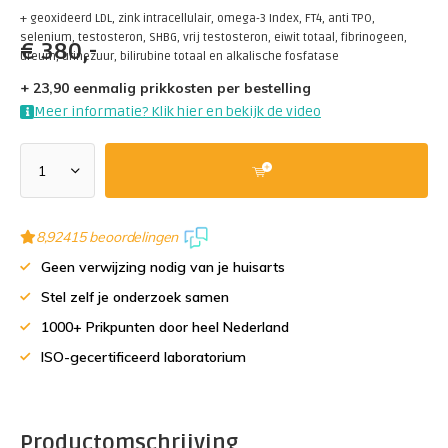
+ geoxideerd LDL, zink intracellulair, omega-3 Index, FT4, anti TPO,
selenium, testosteron, SHBG, vrij testosteron, eiwit totaal, fibrinogeen,
€
380,-
ureum, urinezuur, bilirubine totaal en alkalische fosfatase
+ 23,90 eenmalig prikkosten per bestelling
Meer informatie? Klik hier en bekijk de video
8,9
2415 beoordelingen
Geen verwijzing nodig van je huisarts
Stel zelf je onderzoek samen
1000+ Prikpunten door heel Nederland
ISO-gecertificeerd laboratorium
Productomschrijving