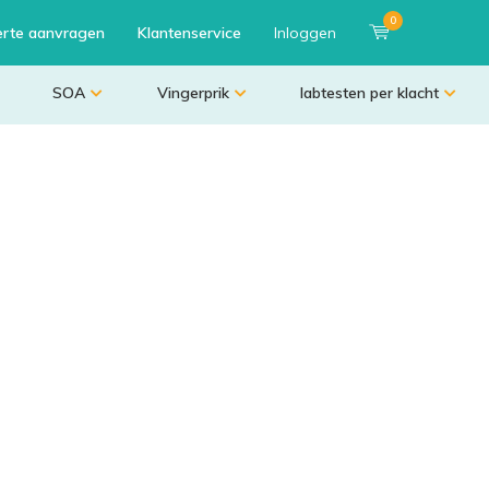
0
erte aanvragen
Klantenservice
Inloggen
SOA
Vingerprik
labtesten per klacht