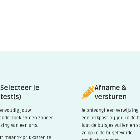
vloed door bloedarmoede en
ruiken is de transferrine bepaling
 lage waarde gevonden.
Selecteer je
Afname &
ml-muh-TOE-sis) zorgt ervoor dat
test(s)
versturen
edsel dat je eet. Het teveel aan
e lever, hart en alvleesklier. Het
eenvoudig jouw
Je ontvangt een verwijzing
, wat leidt tot levensbedreigende
onderzoek samen zonder
een prikpost bij jou in de 
ssen en cirrose.
zing van een arts.
laat de buisjes vullen en s
ze op in de bijgeleverde
ft maar 1x prikkosten te