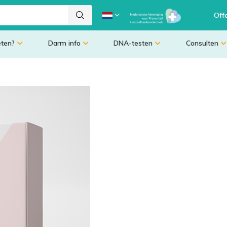
Off
eten?
Darm info
DNA-testen
Consulten