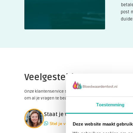
Veel mensen erven de defecte genen die hem
betal
de meest voorkomende erfelijke ziekte bij b
post 
minderheid van de mensen met de genen te o
duidel
Hemochromatosis is waarschijnlijk ernstig i
Veelgestelde vragen
Onze klantenservice staat natuurlijk ook voor je klaar
om al je vragen te beantwoorden!
Toestemming
Staat je vraag er niet bij?
Stel je vraag
Deze website maakt gebruik