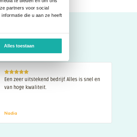
 media te bieden en om ons
ze partners voor social
nformatie die u aan ze heeft
Alles toestaan
Een zeer uitstekend bedrijf. Alles is snel en
Een 
van hoge kwaliteit.
kunn
wijz
Nadia
Niek