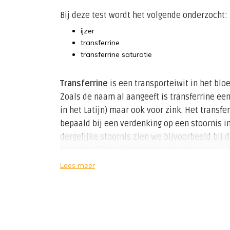
Bij deze test wordt het volgende onderzocht:
ijzer
transferrine
transferrine saturatie
Transferrine
is een transporteiwit in het bloe
Zoals de naam al aangeeft is transferrine een
in het Latijn) maar ook voor zink. Het transfe
bepaald bij een verdenking op een stoornis i
dergelijke stoornis zien we bijvoorbeeld bij d
ijzerstapelingsziekte (hemochromatose).
Lees meer
Transferrine wordt geproduceerd in de lever
voor de totale ijzerhoeveelheid in het lichaam
stijgt de transferrineconcentratie. Bij ziekte
transferrine. Dat komt omdat de lever dan m
daarmee daalt ook de hoeveelheid ijzer in he