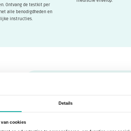
ochromatose veroorzaken - het is
medische envelop.
en. Ontvang de testkit per
lanken. Maar slechts een
met alle benodigdheden en
ntwikkelen ernstige problemen.
ijke instructies.
n mannen.
Wat is transferrineverzadiging?
Transferrineverzadiging geeft aan hoeveel ijzer 
Details
bloed. Dit is belangrijk omdat transferrine helpt
lage transferrineverzadiging kan wijzen op ijz
 van cookies
een teveel aan ijzer in je lichaam. Deze waard