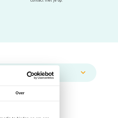
contact met je op.
er aan het eiwit transferrine is gebonden in je
Over
 bij het transporteren van ijzer naar je cellen. Een
ertekort, terwijl een hoge waarde kan duiden op
e wordt gemeten om je ijzerstatus en mogelijke