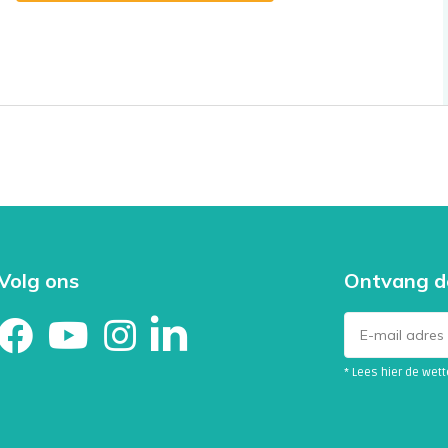
Volg ons
Ontvang d
* Lees hier de wet