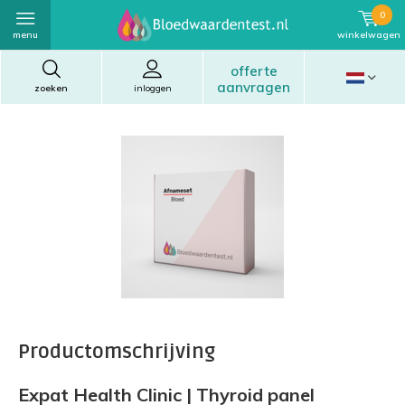
0
menu
winkelwagen
offerte
aanvragen
zoeken
inloggen
Productomschrijving
Expat Health Clinic | Thyroid panel