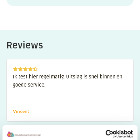
companies or (general) practitioners. You’ll receive the blood
collection tubes at the address you provided. These tubes are labeled
You’ll receive your results in a PDF document by email. If any result is
with a barcode that links to your specific test, but no one can see
extremely high or low and requires immediate medical attention, you
what is being tested—only the lab system can. The results are sent
will be contacted for a personal consultation before receiving your
exclusively to the email address you entered. You may place the order
results. Other abnormal values are marked with an upward arrow (↑)
under a different name if you wish, but do not change your date of
for high values and/or a downward arrow (↓) for low values. Keep in
birth, as test results are interpreted based on your age and gender.
Reviews
mind that a blood or urine test is just a snapshot in time. It may be
wise to repeat tests that show room for improvement after a month.
In case of medical symptoms, you should always consult your
(general) practitioner.
Ik test hier regelmatig. Uitslag is snel binnen en
goede service.
Vincent