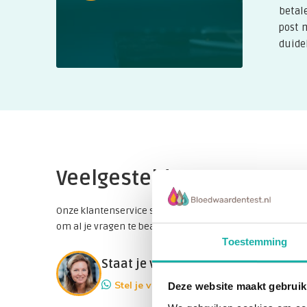
betal
post 
duidel
Veelgestelde vragen
Onze klantenservice staat natuurlijk ook voor je klaar
om al je vragen te beantwoorden!
Toestemming
Staat je vraag er niet bij?
Stel je vraag
Deze website maakt gebruik