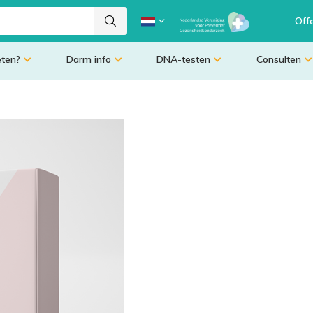
Off
eten?
Darm info
DNA-testen
Consulten