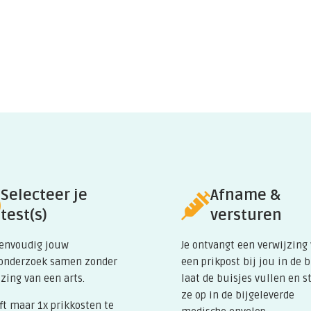
s de juiste hoeveelheid
akt. Schildklierhormoon regelt het
t een soort thermostaatfunctie.
s een schildklierhormoon. Dit
in het lichaam snel genoeg
traag werkende schildklier. Een te
klier.
 het uiteindelijke effect van
Selecteer je
Afname &
FT3 dus belangrijker dan T4, maar
test(s)
versturen
ioneren van de schildklier te
eenvoudig jouw
Je ontvangt een verwijzing
onderzoek samen zonder
een prikpost bij jou in de 
zing van een arts.
laat de buisjes vullen en s
ze op in de bijgeleverde
ft maar 1x prikkosten te