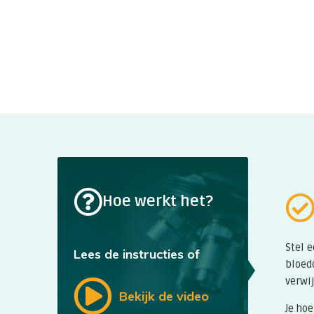
in de hersenen. TSH zorgt ervoor dat er steed
schildklierhormoon (T4 en T3) wordt aangema
gebruik van energie in het lichaam, het heef
Vrij T4
(FT4, free T4, vrij T4, vrij thyroxine) i
hormoon zorgt ervoor dat allerlei processen 
verlopen. Een te lage waarde duidt op een te 
hoog FT4 duidt op een te snel werkende schild
FT3
is het hormoon dat ontstaat uit T4 en dat
schildklierhormoon veroorzaakt. Eigenlijk is 
Hoe werkt het?
we meten T4 om de veranderingen in het funct
onderzoeken.
Stel 
Lees de instructies of
bloed
verwij
Bekijk de video
Je hoe