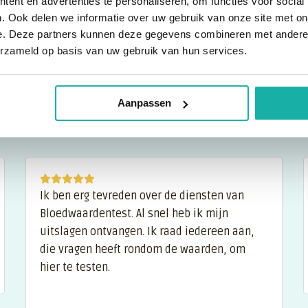
naar het door jou opgegeven e-mailadres. Wil j
ent en advertenties te personaliseren, om functies voor social
persoonlijk overleg voordat je de uitslag ont
Dat kan, maar zorg ervoor dat je je geboorted
. Ook delen we informatie over uw gebruik van onze site met on
Ja, je kunt je uitslag bespreken met je eigen hu
aangeduid met een pijltje omhoog (hoge waard
e. Deze partners kunnen deze gegevens combineren met andere i
gekoppeld aan je geslacht en leeftijd.
een consult aanvragen. We werken samen met ve
dat een bloed- of urineonderzoek een momento
erzameld op basis van uw gebruik van hun services.
je kunnen helpen bij het interpreteren van je 
afwijkende waarden na een maand te herhalen. 
klachten of problemen.
je (huis)arts te raadplegen.
Aanpassen
Ik ben erg tevreden over de diensten van
Bloedwaardentest. Al snel heb ik mijn
uitslagen ontvangen. Ik raad iedereen aan,
die vragen heeft rondom de waarden, om
hier te testen.