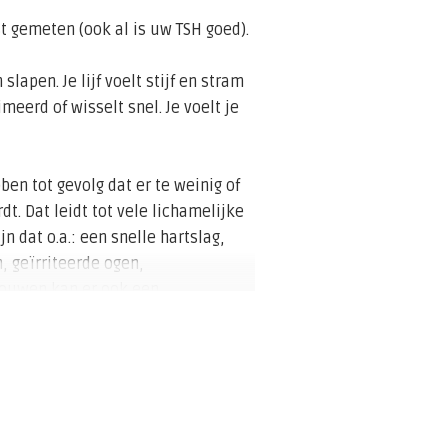
est gemeten (ook al is uw TSH goed).
 slapen. Je lijf voelt stijf en stram
eerd of wisselt snel. Je voelt je
en tot gevolg dat er te weinig of
t. Dat leidt tot vele lichamelijke
n dat o.a.: een snelle hartslag,
n, geïrriteerde ogen,
rouwen kan er ook een
ij een tekort aan
an gewichtstoename, droge huid,
eid en bij vrouwen zware
ngrijke hormoonproducerende klier