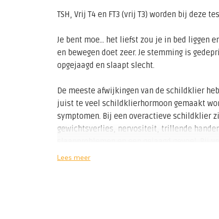
TSH, Vrij T4 en FT3 (vrij T3) worden bij deze t
Je bent moe... het liefst zou je in bed liggen en
en bewegen doet zeer. Je stemming is gedeprim
opgejaagd en slaapt slecht.
De meeste afwijkingen van de schildklier hebb
juist te veel schildklierhormoon gemaakt word
symptomen. Bij een overactieve schildklier zij
gewichtsverlies, nervositeit, trillende hande
slaapproblemen en een gejaagd gevoel. Bij v
onregelmatige menstruatiecyclus ontstaan. B
Lees meer
schildklierhormonen heeft de patiënt last v
obstipatie, het snel koud hebben, vermoeidh
menstruatiebloedingen.
TSH
wordt gemaakt in de hypofyse, een bela