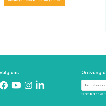
Volg ons
Ontvang d
* Lees hier de wet