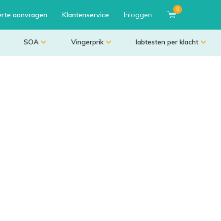
0
erte aanvragen
Klantenservice
Inloggen
SOA
Vingerprik
labtesten per klacht