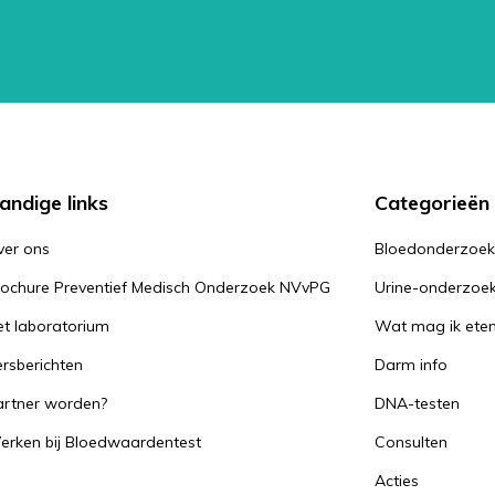
andige links
Categorieën
ver ons
Bloedonderzoe
rochure Preventief Medisch Onderzoek NVvPG
Urine-onderzoe
t laboratorium
Wat mag ik ete
rsberichten
Darm info
artner worden?
DNA-testen
erken bij Bloedwaardentest
Consulten
Acties