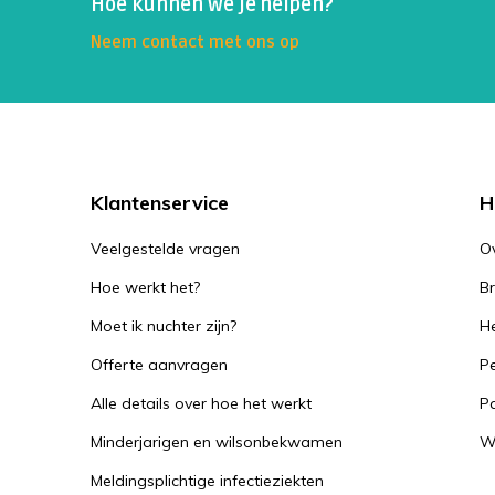
Hoe kunnen we je helpen?
Neem contact met ons op
Klantenservice
H
Veelgestelde vragen
O
Hoe werkt het?
B
Moet ik nuchter zijn?
He
Offerte aanvragen
Pe
Alle details over hoe het werkt
P
Minderjarigen en wilsonbekwamen
W
Meldingsplichtige infectieziekten