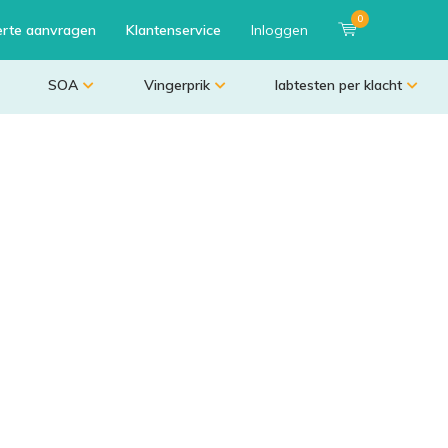
0
erte aanvragen
Klantenservice
Inloggen
SOA
Vingerprik
labtesten per klacht