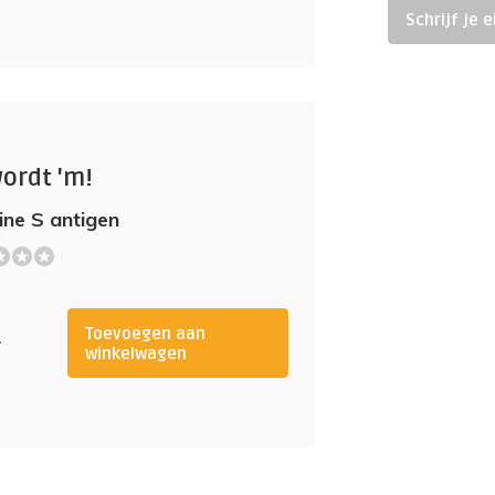
Schrijf je 
wordt 'm!
ine S antigen
Toevoegen aan
-
winkelwagen