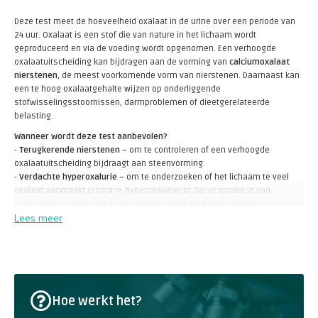
Deze test meet de hoeveelheid oxalaat in de urine over een periode van
24 uur. Oxalaat is een stof die van nature in het lichaam wordt
geproduceerd en via de voeding wordt opgenomen. Een verhoogde
oxalaatuitscheiding kan bijdragen aan de vorming van
calciumoxalaat
nierstenen
, de meest voorkomende vorm van nierstenen. Daarnaast kan
een te hoog oxalaatgehalte wijzen op onderliggende
stofwisselingsstoornissen, darmproblemen of dieetgerelateerde
belasting.
Wanneer wordt deze test aanbevolen?
-
Terugkerende nierstenen
– om te controleren of een verhoogde
oxalaatuitscheiding bijdraagt aan steenvorming.
-
Verdachte hyperoxalurie
– om te onderzoeken of het lichaam te veel
oxalaat aanmaakt (primaire hyperoxalurie) of dat er sprake is van
overmatige opname uit de voeding (secundaire hyperoxalurie).
Lees meer
-
Darmproblemen en malabsorptie
– bij aandoeningen zoals coeliakie,
IBD (ziekte van Crohn, colitis ulcerosa) of na een maag- of darmoperatie,
omdat een verstoorde vetabsorptie kan leiden tot een verhoogde
opname van oxalaat.
-
Onverklaarde nierinsufficiëntie
– als er geen duidelijke oorzaak is en
oxalaat-nefropathie wordt vermoed.
Hoe werkt het?
-
Voedingsevaluatie
– om te bepalen of een dieet met veel oxalaatrijke
voedingsmiddelen (zoals spinazie, noten en chocolade) een rol speelt bij