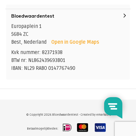
Bloedwaardentest
Europaplein 1
5684 ZC
Best, Nederland
Open in Google Maps
Kvk nummer: 82371938
BTW nr: NL862439693B01
IBAN: NL29 RABO 0147767490
© Copyright 2026 Bloedwaardentest - Created by
emarkable
Betaalmogelijkheden: