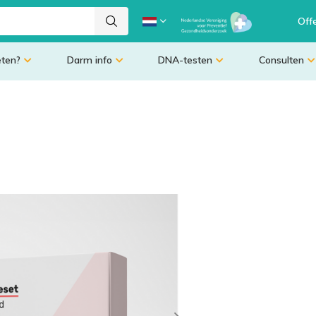
Off
eten?
Darm info
DNA-testen
Consulten