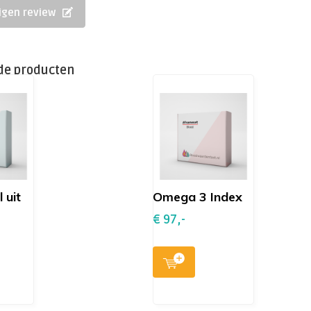
eigen review
de producten
l uit
Omega 3 Index
€ 97,-