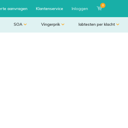
0
erte aanvragen
Klantenservice
Inloggen
SOA
Vingerprik
labtesten per klacht