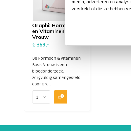
media, adverteren en analys
verstrekt of die ze hebben v
Oraphi: Hormoon
en Vitaminen Basis
Vrouw
€ 369,-
De Hormoon & Vitaminen
Basis Vrouw is een
bloedonderzoek,
zorgvuldig samengesteld
door Ora...