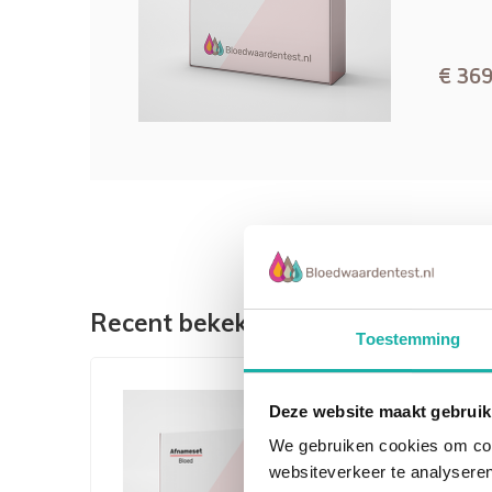
avond voor de bloedafname niets meer en dri
€ 369
Recent bekeken
Toestemming
Deze website maakt gebruik
Waar kan ik na ontvangst van mijn test
We gebruiken cookies om cont
websiteverkeer te analyseren