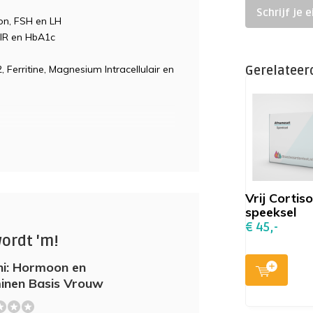
Schrijf je 
on, FSH en LH
 IR en HbA1c
 Ferritine, Magnesium Intracellulair en
Gerelateer
l 8 uur nuchter te zijn. Drink in die
Vrij Cortiso
speeksel
€ 45,-
 afgestemd op je geslacht en
wordt 'm!
emen wij telefonisch contact met
i: Hormoon en
inen Basis Vrouw
deze test. Eet vanaf 20.00 uur de