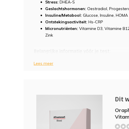
Stress:
DHEA-S
Geslachtshormonen:
Oestradiol, Progester
Insuline/Metabool:
Glucose, Insuline, HOMA
Ontstekingsactiviteit:
Hs-CRP
Micronutriënten:
Vitamine D3, Vitamine B12,
Zink
Belangrijke informatie vóór je test:
Voor deze test is het noodzakelijk om minimaa
Lees meer
tijd alleen water.
De uitslag
De referentiewaarden in jouw labrapport zijn
Dit 
leeftijd. Bij opvallend afwijkende waarden n
je op om dit te bespreken.
Oraph
Vitam
Moet ik nuchter zijn voor deze test?
(0)
Ja, je moet minimaal 8 uur nuchter zijn voor 