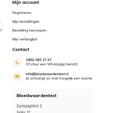
Mijn account
k
Registreren
k
Mijn bestellingen
n?
Bestelling herroepen
Mijn verlanglijst
Contact
(085) 065 37 47
Of stuur een Whatsapp bericht
info@bloedwaardentest.nl
Je ontvangt zo snel mogelijk een reactie
Bloedwaardentest
Europaplein 1
5684 ZC