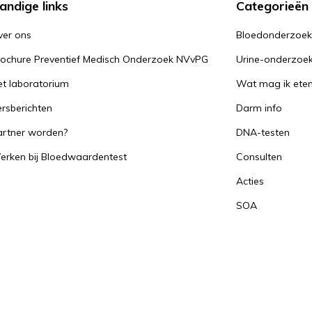
andige links
Categorieën
ver ons
Bloedonderzoe
rochure Preventief Medisch Onderzoek NVvPG
Urine-onderzoe
t laboratorium
Wat mag ik ete
rsberichten
Darm info
artner worden?
DNA-testen
erken bij Bloedwaardentest
Consulten
Acties
SOA