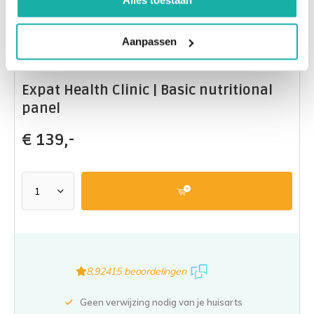
Aanpassen
Expat Health Clinic | Basic nutritional
panel
€
139,-
8,9
2415 beoordelingen
Geen verwijzing nodig van je huisarts