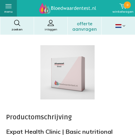
0
menu
winkelwagen
offerte
aanvragen
zoeken
inloggen
Productomschrijving
Expat Health Clinic | Basic nutritional