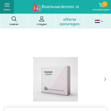
0
menu
winkelwagen
offerte
aanvragen
zoeken
inloggen