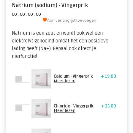
Natrium (sodium) - Vingerprik
0
0
:
0
0
:
0
0
:
0
0
Aan verlanglijst toevoegen
Natrium is een zout en wordt ook wel een
elektrolyt genoemd omdat het een positieve
lading heeft (Na+). Bepaal ook direct je
nierfunctie!
Calcium - Vingerprik
+ 19,00
Meer lezen
Chloride - Vingerprik
+ 25,00
Meer lezen