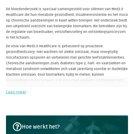
Dit bloedonderzoek is speciaal samengesteld voor cliënten van Med3.0
Healthcare die hun metabole gezondheid, insulineresistentie en het risico
op chronische aandoeningen in kaart willen brengen. Het onderzoek biedt
een uitgebreid overzicht van belangrijke biomarkers die betrokken zijn bij
de regulatie van bloedsuiker, vetstofwisseling en ontstekingsprocessen
in het lichaam.
De visie van Med3.0 Healthcare is gebaseerd op proactieve
gezondheidszorg: niet wachten tot ziekte ontstaat, maar vroegtijdig
risicofactoren opsporen en verbeteren met gerichte leefstijlinterventies.
Chronische aandoeningen zoals diabetes type 2, hart- en vaatziekten en
metabool syndroom ontwikkelen zich vaak jarenlang voordat er duidelijke
klachten ontstaan. Door biomarkers tijdig te meten, kunnen
veranderingen in het lichaam al in een vroeg stadium zichtbaar worden.
Met dit uitgebreide bloedonderzoek krijg je inzicht in verschillende
Lees meer
metabole, cardiovasculaire en ontstekingsgerelateerde markers die
samen een duidelijk beeld geven van je huidige gezondheidstoestand en
eventuele risicofactoren.
Dit bloedonderzoek bestaat uit:
Glucose
Hoe werkt het?
Insuline