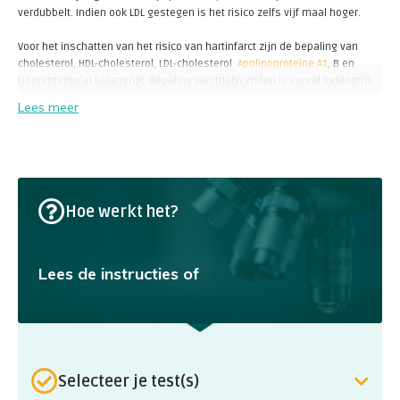
verdubbelt. Indien ook LDL gestegen is het risico zelfs vijf maal hoger.
Voor het inschatten van het risico van hartinfarct zijn de bepaling van
cholesterol, HDL-cholesterol, LDL-cholesterol
Apolipoproteïne A1
, B en
Lipoproteïne(a) belangrijk. Bepaling van triglyceriden is vooral belangrijk
om de voedingstoestand, het effect van eventuele onderliggende ziekten,
Lees meer
zoals pancreatitis (ontsteking van de alvleesklier).
Hoe werkt het?
Lees de instructies of
Selecteer je test(s)