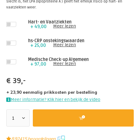
slecht is, het LPA (lipoproteine A ) geeft het erfelijk risico op hart- en
vaatziekten weer.
Hart- en Vaatziekten
Meer lezen
+ 49,00
hs-CRP onstekingswaarden
Meer lezen
+ 25,00
Medische Check-up Algemeen
Meer lezen
+ 97,00
€
39,-
+ 23,90 eenmalig prikkosten per bestelling
Meer informatie? Klik hier en bekijk de video
8,9
2415 beoordelingen