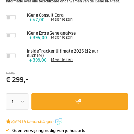
informatie over alle beschikbare onderwerpen van de iGene DNA-test.
iGene Consult Cora
Meer lezen
+ 47,00
iGene ExtraGene analyse
Meer lezen
+ 394,00
InsideTracker Ultimate 2026 (12 uur
nuchter)
Meer lezen
+ 399,00
€ 339,-
€
299,-
8,9
2415 beoordelingen
Geen verwijzing nodig van je huisarts