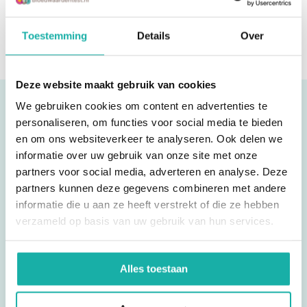
Kan ik hulp krijgen bij het interpreteren van mijn
glutenintolerantie, bittere smaakperceptie, aanleg voor haaruitval,
apothekers.
Deze test doe je één keer in je leven. Jouw DNA verandert niet. Nieuwe
uitslag?
gevoeligheid voor pijn of stress, en spieropbouw (snelle vezels).
wetenschappelijke inzichten worden automatisch toegevoegd aan
Prijsverhoging per 01-05-2026
Toestemming
Details
Over
jouw bestaande profiel. Zo haal je er blijvend waarde uit.
Ja, je kunt een afspraak maken met een iGene Certified Professional.
Deze helpt je jouw uitslagen begrijpen en vertaalt deze naar
praktische leefstijlkeuzes of suppletie-advies. Neem hiervoor contact
Deze website maakt gebruik van cookies
op met Bloedwaardentest.
We gebruiken cookies om content en advertenties te
Reviews
personaliseren, om functies voor social media te bieden
en om ons websiteverkeer te analyseren. Ook delen we
informatie over uw gebruik van onze site met onze
partners voor social media, adverteren en analyse. Deze
Ik test hier regelmatig. Uitslag is snel binnen en
partners kunnen deze gegevens combineren met andere
goede service.
informatie die u aan ze heeft verstrekt of die ze hebben
verzameld op basis van uw gebruik van hun services.
Vincent
Alles toestaan