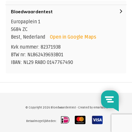
Bloedwaardentest
Europaplein 1
5684 ZC
Best, Nederland
Open in Google Maps
Kvk nummer: 82371938
BTW nr: NL862439693B01
IBAN: NL29 RABO 0147767490
© Copyright 2026 Bloedwaardentest - Created by
emarkable
Betaalmogelijkheden: