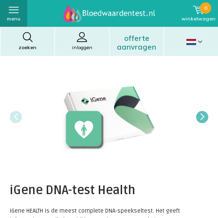
0
menu
winkelwagen
offerte
aanvragen
zoeken
inloggen
iGene DNA-test Health
iGene HEALTH is de meest complete DNA-speekseltest. Het geeft