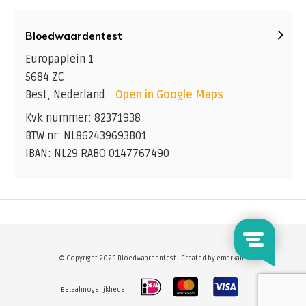
Bloedwaardentest
Europaplein 1
5684 ZC
Best, Nederland
Open in Google Maps
Kvk nummer: 82371938
BTW nr: NL862439693B01
IBAN: NL29 RABO 0147767490
© Copyright 2026 Bloedwaardentest - Created by
emarkable
Betaalmogelijkheden: