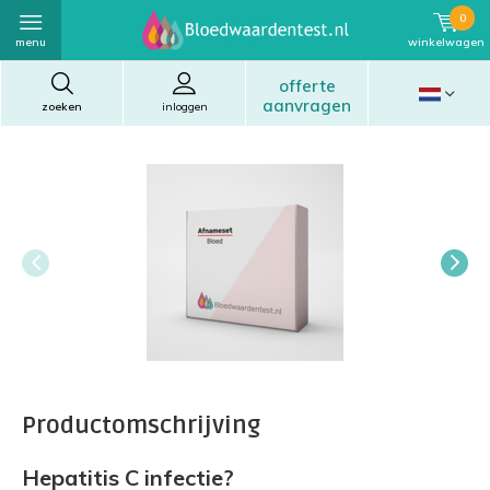
0
menu
winkelwagen
offerte
aanvragen
zoeken
inloggen
Productomschrijving
Hepatitis C infectie?