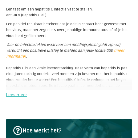
Een test om een hepatitis C infectie vast te stellen.
anti-HCV (Hepatitis C al.)
Een positief resultaat betekent dat je ooit in contact bent geweest met
het virus, maar het zegt niets over je huidige immuunstatus of of je het
virus hebt geëlimineerd.
Voor de infectieziekten waarvoor een meldingsplicht geldt zijn wij
verplicht een positieve uitslag te melden aan jouw locale GGD
(meer
informatie)
.
Hepatitis C is een virale leverontsteking. Deze vorm van hepatitis is pas
eind jaren tachtig ontdekt. Veel mensen zijn besmet met het hepatitis C
virus zonder het te weten! Een hepatitis C infectie verloopt in het begin
meestal symptoomloos. De infectie gaat in de meerderheid van de
gevallen (70%) ongemerkt over in een chronische vorm. Circa 20-30% van
Lees meer
de mensen met de chronische vorm ontwikkelt leverschade
(littekenweefsel) en hiervan krijgt ongeveer 2-5% per jaar leverkanker.
Sommige mensen krijgen pas 20 of 30 jaar na de besmetting klachten
wanneer de lever al is aangetast. Naar schatting zijn in Nederland zo'n
15.000 tot 60.000 mensen besmet met het virus. Het virus is tamelijk
goed behandelbaar, schade aan de lever echter niet. Daarom is het van
Hoe werkt het?
belang de besmetting tijdig te ontdekken en te behandelen. In dat geval