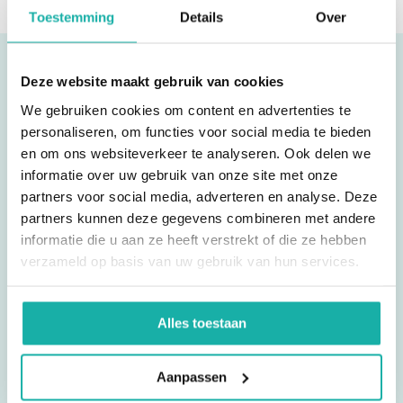
e-mailadres. Wil je je bestelling onder een andere naam plaatsen?
je via onze 'Extra services' een consult aanvragen. We werken samen
waarden worden aangeduid met een pijltje omhoog (hoge waarde) of
Toestemming
Details
Over
Dat kan, maar zorg ervoor dat je je geboortedatum niet aanpast. De
met verschillende artsen, internisten en coaches die je kunnen
omlaag (lage waarde). Houd er rekening mee dat een bloed- of
uitslagen worden namelijk gekoppeld aan je geslacht en leeftijd.
helpen bij het interpreteren van je uitslag en ondersteuning bieden bij
urineonderzoek een momentopname is. Soms is het verstandig om
eventuele klachten of problemen.
testen met afwijkende waarden na een maand te herhalen. Bij
Reviews
Deze website maakt gebruik van cookies
medische klachten raden we je aan om altijd je (huis)arts te
raadplegen.
We gebruiken cookies om content en advertenties te
personaliseren, om functies voor social media te bieden
en om ons websiteverkeer te analyseren. Ook delen we
Ik test hier regelmatig. Uitslag is snel binnen en
informatie over uw gebruik van onze site met onze
goede service.
partners voor social media, adverteren en analyse. Deze
partners kunnen deze gegevens combineren met andere
informatie die u aan ze heeft verstrekt of die ze hebben
verzameld op basis van uw gebruik van hun services.
Vincent
Alles toestaan
Aanpassen