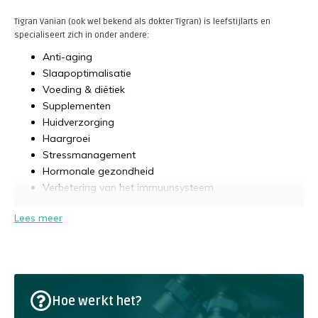
Tigran Vanian (ook wel bekend als dokter Tigran) is leefstijlarts en
specialiseert zich in onder andere:
Anti-aging
Slaapoptimalisatie
Voeding & diëtiek
Supplementen
Huidverzorging
Haargroei
Stressmanagement
Hormonale gezondheid
Verbetering van het immuunsysteem
Lees meer
Hij studeerde geneeskunde aan de Vrije Universiteit in Amsterdam.
Hoe werkt het?