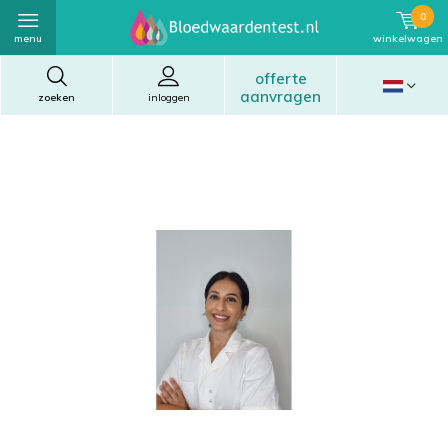
0
menu
winkelwagen
offerte
aanvragen
zoeken
inloggen