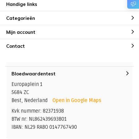
Handige links
Nadat het consult besteld is ontvang je van ons een
mail met hierin de mogelijkheid om een afspraak in te
Categorieën
plannen.
Het consult duurt 20 minuten.
Mijn account
Een consult leidt niet automatisch tot een behandeling
of medicatie. Eventuele vervolgstappen worden altijd in
Contact
overleg besproken.
Bloedwaardentest
Europaplein 1
5684 ZC
Best, Nederland
Open in Google Maps
Kvk nummer: 82371938
BTW nr: NL862439693B01
IBAN: NL29 RABO 0147767490