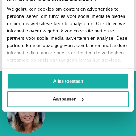
Bespreek jouw
Tijdens het consult bespreekt de arts onder andere:
We gebruiken cookies om content en advertenties te
bloeduitslagen ...
personaliseren, om functies voor social media te bieden
€ 97,-
Je klachten en medische voorgeschiedenis.
en om ons websiteverkeer te analyseren. Ook delen we
De uitslagen van je bloedonderzoek.
informatie over uw gebruik van onze site met onze
Hoe jouw hormoonwaarden geïnterpreteerd kunnen
partners voor social media, adverteren en analyse. Deze
worden in combinatie met je klachten.
partners kunnen deze gegevens combineren met andere
Mogelijke vervolgstappen en behandelopties.
informatie die u aan ze heeft verstrekt of die ze hebben
Adviezen die aansluiten bij jouw persoonlijke situatie.
verzameld op basis van uw gebruik van hun services.
Voor wie is dit consult geschikt?
Alles toestaan
Dit consult is bedoeld voor vrouwen die:
Aanpassen
vermoeden dat zij in de perimenopauze of menopauze
zitten;
hormonale klachten ervaren;
hun bloeduitslagen willen laten beoordelen door een