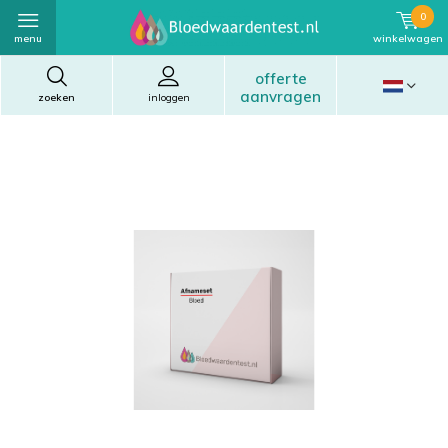
0
menu
winkelwagen
offerte
aanvragen
zoeken
inloggen