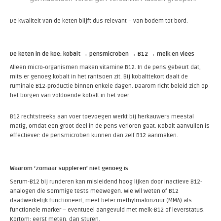
De kwaliteit van de keten blijft dus relevant – van bodem tot bord.
De keten in de koe: kobalt → pensmicroben → B12 → melk en vlees
Alleen micro-organismen maken vitamine B12. In de pens gebeurt dat,
mits er genoeg kobalt in het rantsoen zit. Bij kobalttekort daalt de
ruminale B12-productie binnen enkele dagen. Daarom richt beleid zich op
het borgen van voldoende kobalt in het voer.
B12 rechtstreeks aan voer toevoegen werkt bij herkauwers meestal
matig, omdat een groot deel in de pens verloren gaat. Kobalt aanvullen is
effectiever: de pensmicroben kunnen dan zelf B12 aanmaken.
Waarom ‘zomaar suppleren’ niet genoeg is
Serum-B12 bij runderen kan misleidend hoog lijken door inactieve B12-
analogen die sommige tests meewegen. Wie wil weten of B12
daadwerkelijk functioneert, meet beter methylmalonzuur (MMA) als
functionele marker – eventueel aangevuld met melk-B12 of leverstatus.
Kortom: eerst meten, dan sturen.