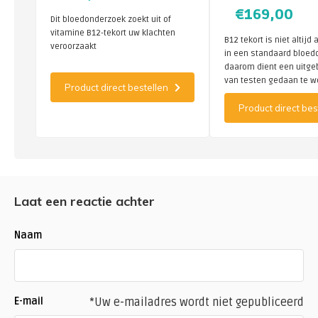
uitgebreid
€169,00
Dit bloedonderzoek zoekt uit of
vitamine B12-tekort uw klachten
B12 tekort is niet altij
veroorzaakt
in een standaard bloed
daarom dient een uitge
van testen gedaan te 
Product direct bestellen
het probleem te detect
Product direct bes
Laat een reactie achter
Naam
E-mail
*Uw e-mailadres wordt niet gepubliceerd