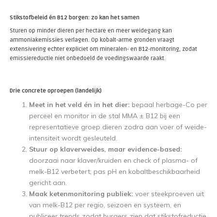
Stikstofbeleid én B12 borgen: zo kan het samen
Sturen op minder dieren per hectare en meer weidegang kan
ammoniakemissies verlagen. Op kobalt-arme gronden vraagt
extensivering echter expliciet om mineralen- en B12-monitoring, zodat
emissiereductie niet onbedoeld de voedingswaarde raakt.
Drie concrete oproepen (landelijk)
Meet in het veld én in het dier:
bepaal herbage-Co per
perceel en monitor in de stal MMA ± B12 bij een
representatieve groep dieren zodra aan voer of weide-
intensiteit wordt gesleuteld.
Stuur op klaverweides, maar evidence-based:
doorzaai naar klaver/kruiden en check of plasma- of
melk-B12 verbetert; pas pH en kobaltbeschikbaarheid
gericht aan.
Maak ketenmonitoring publiek:
voer steekproeven uit
van melk-B12 per regio, seizoen en systeem, en
publiceer trends zodat burgers zien dat stikstofreductie