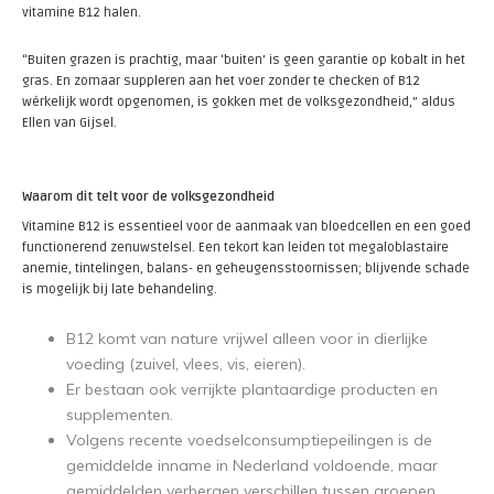
vitamine B12 halen.
“Buiten grazen is prachtig, maar ‘buiten’ is geen garantie op kobalt in het
gras. En zomaar suppleren aan het voer zonder te checken of B12
wérkelijk wordt opgenomen, is gokken met de volksgezondheid,” aldus
Ellen van Gijsel.
Waarom dit telt voor de volksgezondheid
Vitamine B12 is essentieel voor de aanmaak van bloedcellen en een goed
functionerend zenuwstelsel. Een tekort kan leiden tot megaloblastaire
anemie, tintelingen, balans- en geheugensstoornissen; blijvende schade
is mogelijk bij late behandeling.
B12 komt van nature vrijwel alleen voor in dierlijke
voeding (zuivel, vlees, vis, eieren).
Er bestaan ook verrijkte plantaardige producten en
supplementen.
Volgens recente voedselconsumptiepeilingen is de
gemiddelde inname in Nederland voldoende, maar
gemiddelden verbergen verschillen tussen groepen.