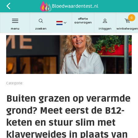
0
offerte
aanvragen
menu
zoeken
inloggen
winkelwagen
Categorie:
Buiten grazen op verarmde
grond? Meet eerst de B12-
keten en stuur slim met
klaverweides in plaats van