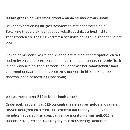
Buiten grazen op verarmde grond – en de rol van klaverweides
De kobaltvoorziening uit gras schommelt met bodemtype en pH.
Bekalking (hogere pH) verlaagt de kobaltbeschikbaarheid; lichte
zandgronden en uitloging vergroten het risico op lage Co-gehalten in het
gewas.
Klaver- en kruidenrijke weiden kunnen het micronutriëntenprofiel en het
bodemleven verbeteren, en zo bijdragen aan een robuustere zode. Toch
is een klaverweide geen garantie: ook daar kan het kobaltgehalte laag
zijn. Monitor daarom herbage-Co en stuur gericht bij via pH-beheer,
doorzaai of Co-bemesting waar nodig.
Wat we weten over B12 in Nederlandse melk
Onderzoek laat zien dat B12-concentraties in rauwe melk sterk variëren
tussen bedrijven en dieren. Dat betekent dat management, voer en
genetica het verschil maken. Landelijke monitoring van melk-B12 is
daarom zinvol, zeker nu weidegang en extensivering toenemen.