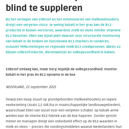
blind te suppleren
Bij het verlagen van stikstof en het extensiveren van melkveehouderij
dreigt een vergeten risico: te weinig kobalt in het gras kan de B12-
productie in koeien verstoren, waardoor melk en vlees minder vitamine
B12 bevatten. Ellen van Gijsel pleit daarom voor structurele monitoring
van kobalt in de bodem en functionele B12-markers in runderen,
inclusief MMA-metingen en regionale melk-B12-steekproeven. Alleen zo
blijven stikstofreductie, dierenwelzijn en volksgezondheid in balans.
Stikstof omlaag kan, maar borg tegelijk de volksgezondheid: monitor
kobalt in het gras én B12-opname in de koe
NEDERLAND, 23 september 2025
Terwijl Den Haag stuurt op grondgebonden melkveehouderij en lagere
veebezetting (zoals 1,5 GVE/ha in maatschappelijke landbouwgebieden),
waarschuwt Ellen van Gijsel voor een vergeten schakel: op kobalt-arme
weiden kan de interne B12-fabriek van de koe haperen. Zonder gericht
meten en managen dreigt een onbedoeld effect op de B12-waarden in
melk en vlees – precies die voedingsmiddelen waaruit Nederlanders hun