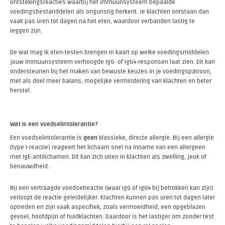
ontstekingsreacties waarbij het immuunsysteem bepaalde
voedingsbestanddelen als ongunstig herkent. Je klachten ontstaan dan
vaak pas uren tot dagen na het eten, waardoor verbanden lastig te
leggen zijn.
De Wat mag ik eten-testen brengen in kaart op welke voedingsmiddelen
jouw immuunsysteem verhoogde IgG- of IgG4-responsen laat zien. Dit kan
ondersteunen bij het maken van bewuste keuzes in je voedingspatroon,
met als doel meer balans, mogelijke vermindering van klachten en beter
herstel.
Wat is een voedselintolerantie?
Een voedselintolerantie is
geen
klassieke, directe allergie. Bij een allergie
(type I-reactie) reageert het lichaam snel na inname van een allergeen
met IgE-antilichamen. Dit kan zich uiten in klachten als zwelling, jeuk of
benauwdheid.
Bij een vertraagde voedselreactie (waar IgG of IgG4 bij betrokken kan zijn)
verloopt de reactie geleidelijker. Klachten kunnen pas uren tot dagen later
optreden en zijn vaak aspecifiek, zoals vermoeidheid, een opgeblazen
gevoel, hoofdpijn of huidklachten. Daardoor is het lastiger om zonder test