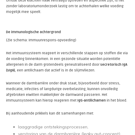
Omdat deze klachten vaak vertraagd optreden en aspecifiek zijn, is het
zonder laboratoriumonderzoek lastig om te achterhalen welke voeding
mogelijk mee speelt.
De immunologische achtergrond
(Zie schema: Immuunrespons-opvoeding)
Het immuunsysteem reageert in verschillende stappen op stoffen die via
de voeding binnenkomen. In een gezonde situatie worden potentiële
allergenen in de darm grotendeels geneutraliseerd door
secretorisch IgA
(sIgA)
, een antilichaam dat actief is in de slijmvliezen.
Wanneer de darmbarrière onder druk staat, bijvoorbeeld door stress,
medicatie, infecties of langdurige overbelasting, kunnen onvolledig
afgebroken eiwitten makkelijker de darmwand passeren. Het
immuunsysteem kan hierop reageren met
IgG-antilichamen
in het bloed.
Bij aanhoudende prikkels kan dit samenhangen met:
laaggradige ontstekingsprocessen,
verstoring van de darmbarrière (leaky gut-concept),