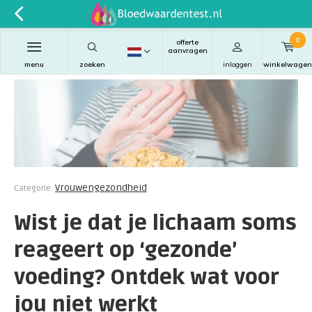
0
offerte
aanvragen
menu
zoeken
inloggen
winkelwagen
Vrouwengezondheid
Categorie:
Wist je dat je lichaam soms
reageert op ‘gezonde’
voeding? Ontdek wat voor
jou niet werkt