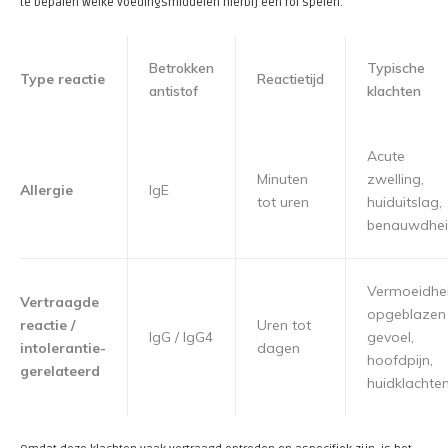
te bepalen welke voedingsmiddelen hierbij een rol spelen.
Betrokken
Typische
Type reactie
Reactietijd
antistof
klachten
Acute
Minuten
zwelling,
Allergie
IgE
tot uren
huiduitslag,
benauwdhe
Vermoeidhei
Vertraagde
opgeblazen
reactie /
Uren tot
IgG / IgG4
gevoel,
intolerantie-
dagen
hoofdpijn,
gerelateerd
huidklachte