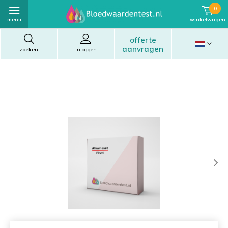
0
menu
winkelwagen
offerte
aanvragen
zoeken
inloggen