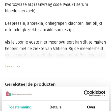
hydroxylase al.) (aanvraag code P45C21 serum
bloedonderzoek)
Despressie, anorexia, onbegrepen klachten, het blijkt
uiteindelijk ziekte van Addison te zijn.
Als je voor je 40ste niet meer ovuleert kan dit te maken
hebben met de ziekte van Addison. Bij de meerderheid
van de patiënten wordt dan naast antistoffen tegen 21-
hydroxylase (bijnierschors positief) ook antistoffen
Lees meer
tegen steroïdhormoon-producerende cellen (SCA)
gevonden.
Gerelateerde producten
Wanneer er antistoffen aangemaakt worden tegen de
bijnierschors, ontwikkelt dat in 50% van de gevallen in
de toekomst de ziekte van Addison.
Toestemming
Details
Over