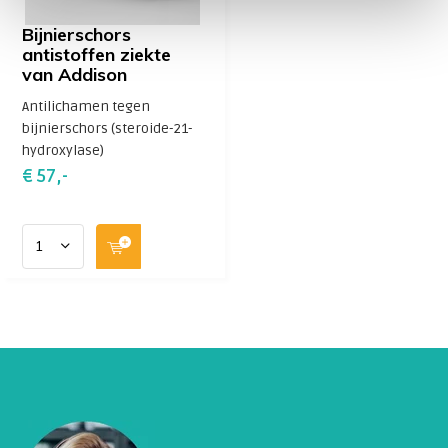
aanleg en omstandigheden in de omgeving te maken.
Bijnierschors
antistoffen ziekte
0306km
van Addison
Antilichamen tegen
bijnierschors (steroide-21-
hydroxylase)
€ 57,-