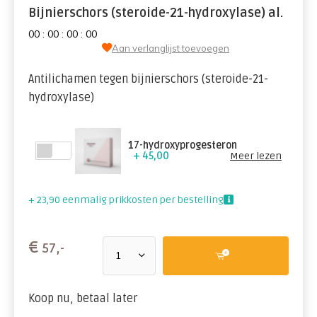
Bijnierschors (steroide-21-hydroxylase) al.
0
0
:
0
0
:
0
0
:
0
0
Aan verlanglijst toevoegen
Antilichamen tegen bijnierschors (steroide-21-
hydroxylase)
17-hydroxyprogesteron
+ 45,00
Meer lezen
+ 23,90 eenmalig prikkosten per bestelling
€
57,-
Koop nu, betaal later