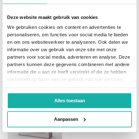
Antilichamen tegen de bijnierschors zijn aanwezig bij
25 tot 94% van de patiënten met bepaalde auto-
Deze website maakt gebruik van cookies
immuunziekte. 21-hydro-xylase antilichamen hebben
17-
een hoge voorspellende waarde voor het ontwikkelen
We gebruiken cookies om content en advertenties te
hydroxyprogesteron
van de ziekte van Addison.
personaliseren, om functies voor social media te bieden
en om ons websiteverkeer te analyseren. Ook delen we
€ 45,-
De ziekte van Addison ontstaat door een ontsteking van
informatie over uw gebruik van onze site met onze
partners voor social media, adverteren en analyse. Deze
de bijnieren.
partners kunnen deze gegevens combineren met andere
De ontsteking komt doordat de eigen afweer van het
informatie die u aan ze heeft verstrekt of die ze hebben
lichaam de bijnieren aanvalt (een auto-
verzameld op basis van uw gebruik van hun services.
immuunziekte).
Recent bekeken
Door de ontsteking wordt de buitenkant van de bijnier
(de bijnierschors) beschadigd.
Alles toestaan
Hierdoor kan de schors belangrijke hormonen niet
meer maken.
Aanpassen
Waarom de eigen afweer de bijnieren aanvalt, is nog
niet bekend. Waarschijnlijk heeft het met erfelijke