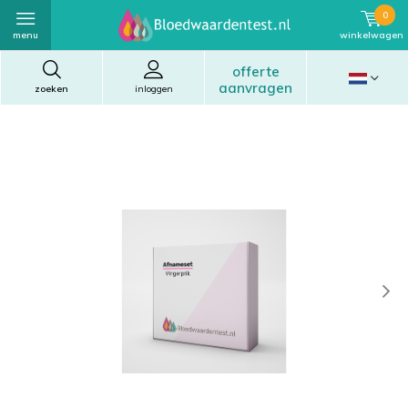
0
menu
winkelwagen
offerte
aanvragen
zoeken
inloggen