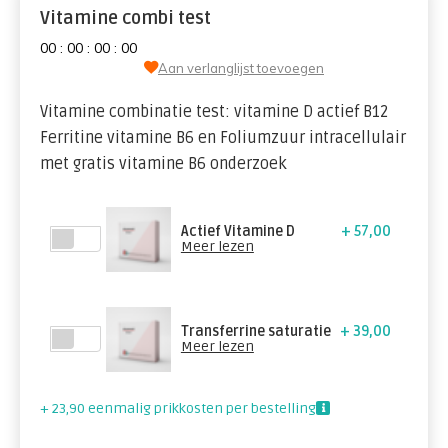
Vitamine combi test
0
0
:
0
0
:
0
0
:
0
0
Aan verlanglijst toevoegen
Vitamine combinatie test: vitamine D actief B12
Ferritine vitamine B6 en Foliumzuur intracellulair
met gratis vitamine B6 onderzoek
Actief Vitamine D
+ 57,00
Meer lezen
Transferrine saturatie
+ 39,00
Meer lezen
+ 23,90 eenmalig prikkosten per bestelling