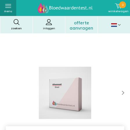
0
menu
winkelwagen
offerte
aanvragen
zoeken
inloggen