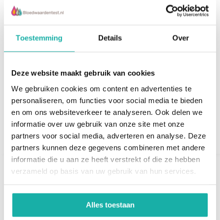
Gerelateerde producten
Toestemming
Details
Over
Deze website maakt gebruik van cookies
We gebruiken cookies om content en advertenties te
Actief Vitamine D
Transferrine
personaliseren, om functies voor social media te bieden
saturatie
en om ons websiteverkeer te analyseren. Ook delen we
informatie over uw gebruik van onze site met onze
€ 57,-
€ 39,-
partners voor social media, adverteren en analyse. Deze
partners kunnen deze gegevens combineren met andere
informatie die u aan ze heeft verstrekt of die ze hebben
verzameld op basis van uw gebruik van hun services.
Recent bekeken
Alles toestaan