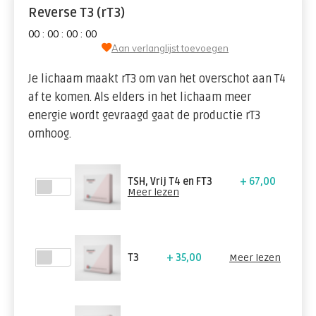
Reverse T3 (rT3)
0
0
:
0
0
:
0
0
:
0
0
Aan verlanglijst toevoegen
Je lichaam maakt rT3 om van het overschot aan T4
af te komen. Als elders in het lichaam meer
energie wordt gevraagd gaat de productie rT3
omhoog.
TSH, Vrij T4 en FT3
+ 67,00
Meer lezen
T3
+ 35,00
Meer lezen