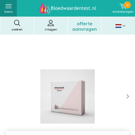
0
menu
winkelwagen
offerte
aanvragen
zoeken
inloggen