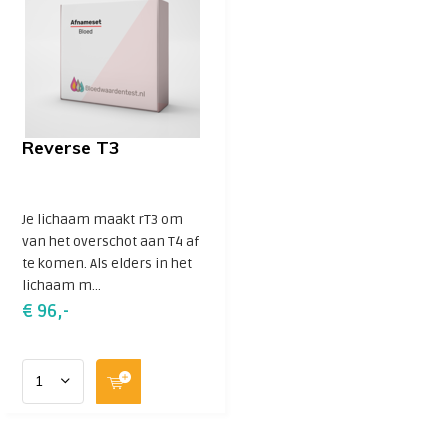
Levertijd: Reverse T3 is een specialistische test
waarvan de uitslag wel 1 tot 2 weken op zich kan laten
wachten. Als u ook andere testen heeft besteld kunt u
hiervoor na een week een deeluitslag opvragen.
Reverse T3
2705km
Je lichaam maakt rT3 om
van het overschot aan T4 af
te komen. Als elders in het
lichaam m...
€ 96,-