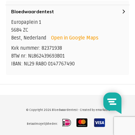
Bloedwaardentest
Europaplein 1
5684 ZC
Best, Nederland
Open in Google Maps
Kvk nummer: 82371938
BTW nr: NL862439693B01
IBAN: NL29 RABO 0147767490
© Copyright 2026 Bloedwaardentest - Created by
emarkable
Betaalmogelijkheden: