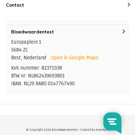
Contact
om alcoholgebruik te beperken of te vermijden.
Vermijd stress: Hoewel stress geen directe oorzaak is
van de ziekte van Gilbert, kunnen stressvolle situaties
de symptomen verergeren.
Bloedwaardentest
Stressbeheersingstechnieken, zoals yoga of meditatie,
kunnen nuttig zijn.
Europaplein 1
Regelmatige lichaamsbeweging: Matige
5684 ZC
lichaamsbeweging kan de algehele gezondheid
Best, Nederland
Open in Google Maps
bevorderen en de leverfunctie ondersteunen.
Kvk nummer: 82371938
Het is verstandig om deze aanpassingen in overleg met
BTW nr: NL862439693B01
een arts of behandelaar te bespreken, omdat de
IBAN: NL29 RABO 0147767490
aanpak kan variëren op basis van individuele
gezondheidsbehoeften. Een arts kan ook beoordelen of
er andere onderliggende aandoeningen zijn die de
symptomen kunnen beïnvloeden en passend advies
geven.
© Copyright 2026 Bloedwaardentest - Created by
emarkable