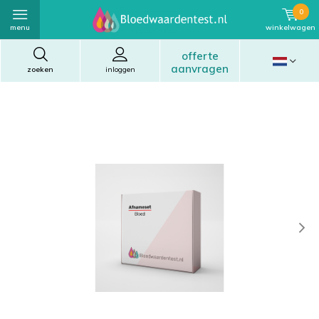
0
menu
winkelwagen
offerte
aanvragen
zoeken
inloggen