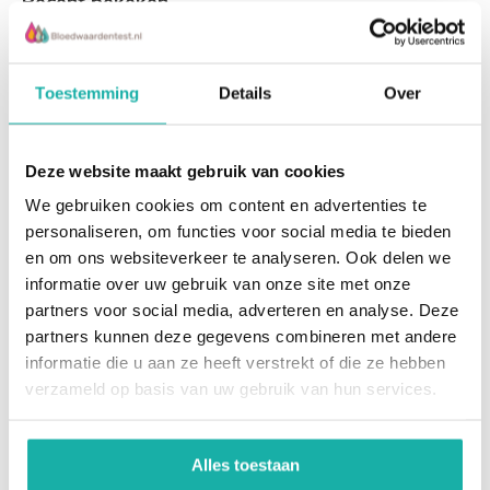
Recent bekeken
Dit is het bilirubine dat nog niet is geconjugeerd en nog
niet in de gal is opgenomen.
Bij de ziekte van Gilbert is het indirecte bilirubine
verhoogd omdat de lever het bilirubine minder efficiënt
Toestemming
Details
Over
kan omzetten in de geconjugeerde vorm vanwege een
enzymdeficiëntie, meestal veroorzaakt door een
Deze website maakt gebruik van cookies
genetische mutatie.
We gebruiken cookies om content en advertenties te
pakket bilirubine
personaliseren, om functies voor social media te bieden
syndroom van
en om ons websiteverkeer te analyseren. Ook delen we
Mensen met de ziekte van Gilbert hebben een
Gilbert
informatie over uw gebruik van onze site met onze
verminderde activiteit van het UGT1A1-enzym, dat
partners voor social media, adverteren en analyse. Deze
Mensen met de ziekte van
betrokken is bij de omzetting van bilirubine in de lever.
partners kunnen deze gegevens combineren met andere
Gilbert hebben een
Dit leidt tot een ophoping van ongeconjugeerd (indirect)
verminderde activiteit van
informatie die u aan ze heeft verstrekt of die ze hebben
bilirubine in het bloed, wat kan leiden tot periodieke
een speciaal enzym...
verzameld op basis van uw gebruik van hun services.
geelzucht en een verhoogd totaal bilirubine.
€ 39,-
De ziekte van Gilbert is over het algemeen een
Alles toestaan
onschuldige aandoening en de verhoogde