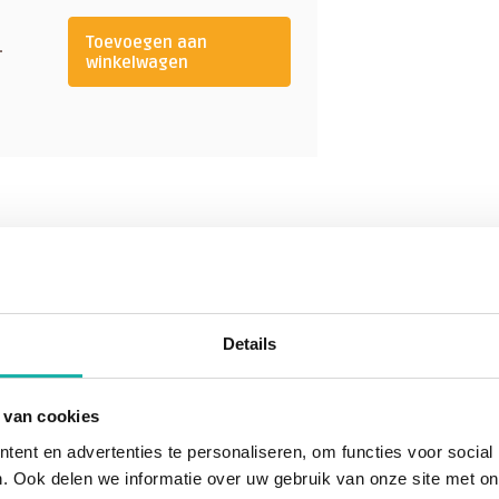
ms braken. Bij een deel van deze
Toevoegen aan
 niet duidelijk waarom sommige
-
winkelwagen
fs een maagzweer) krijgen en
en daarbij een rol.
ntsteking kan op den duur
lijmvliesontsteking. Atrofie
een atrofische
ag aan de binnenkant van de maag
Details
ng is de ziekte van Ménétrier. Dit
als een reuzenplooienmaag. Hoe
cies bekend. Mogelijk speelt een
 van cookies
ol, eventueel in combinatie met
ent en advertenties te personaliseren, om functies voor social
. Ook delen we informatie over uw gebruik van onze site met on