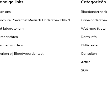
andige links
Categorieën
ver ons
Bloedonderzoe
rochure Preventief Medisch Onderzoek NVvPG
Urine-onderzoe
t laboratorium
Wat mag ik ete
rsberichten
Darm info
artner worden?
DNA-testen
erken bij Bloedwaardentest
Consulten
Acties
SOA