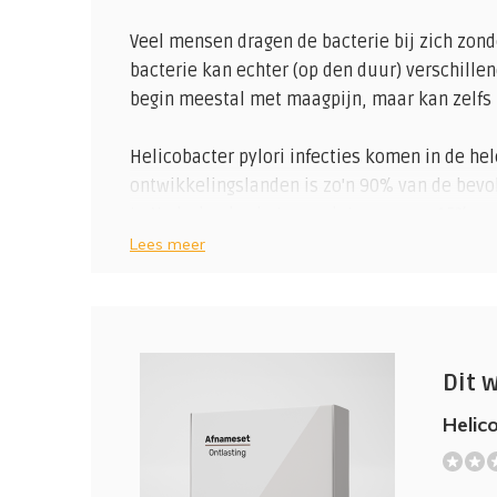
Veel mensen dragen de bacterie bij zich zond
bacterie kan echter (op den duur) verschille
begin meestal met maagpijn, maar kan zelfs 
Helicobacter pylori infecties komen in de hele
ontwikkelingslanden is zo'n 90% van de bevo
In Nederland schat men dat ongeveer 15% va
besmet is. Bij zeker 30% van de mensen boven
Lees meer
worden vastgesteld, waarschijnlijk veroorza
vroeger.
Maagslijmvliesontsteking
In de meeste gevallen leidt besmetting allee
Dit 
maagslijmvliesontsteking (gastritis). Dit geef
Helic
Hierdoor wordt een besmetting soms niet of 
mensen krijgen wel klachten bij een maagsli
(0)
voorkomende klachten zijn (vage) pijn in de 