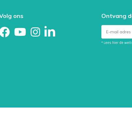
elang dat u de afgelopen 4 weken
geen maagzuurremmers gebruikt.
Volg ons
Ontvang d
an met uw huisarts te overleggen.
ert om deze Helicobacter Pylori-
* Lees hier de wet
chten