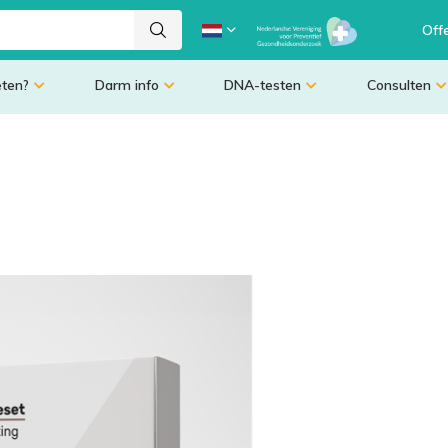
Off
eten?
Darm info
DNA-testen
Consulten