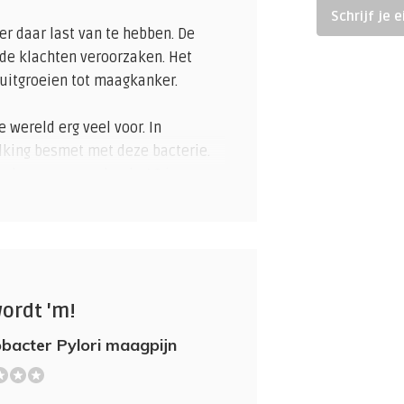
Schrijf je 
er daar last van te hebben. De
nde klachten veroorzaken. Het
uitgroeien tot maagkanker.
 wereld erg veel voor. In
lking besmet met deze bacterie.
n de mensen onder de 40 jaar
 de 60 jaar kan de bacterie
akt door het drinkwater van
n tot een
wordt 'm!
t lang niet bij iedereen klachten.
obacter Pylori maagpijn
per toeval vastgesteld. Sommige
jmvliesontsteking. De meest
maagstreek, misselijkheid,