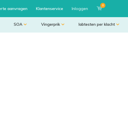
0
erte aanvragen
Klantenservice
Inloggen
SOA
Vingerprik
labtesten per klacht