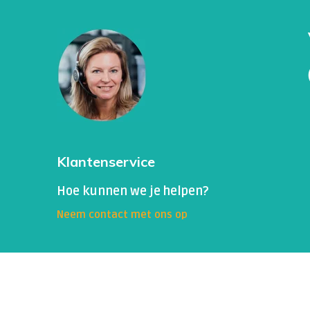
Voor een betrouwbaar resultaat is het van b
geen antibioticakuur heeft gehad en dat u 
Mocht u deze medicatie wel nemen gelieve d
De Nederlandse Huisartsen Vereniging advise
ontlastingtest te doen ipv die uit bloed.
Zie hier de
huisartsenrichtlijn voor maagkla
Klantenservice
Hoe kunnen we je helpen?
Neem contact met ons op