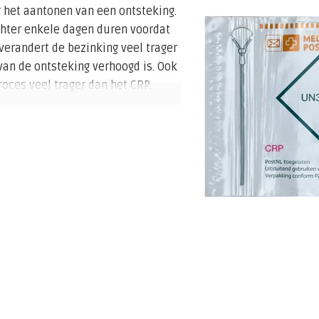
r het aantonen van een ontsteking.
chter enkele dagen duren voordat
verandert de bezinking veel trager
 van de ontsteking verhoogd is. Ook
oces veel trager dan het CRP.
der andere geslacht, leeftijd,
ocriet en morfologie van de rode
nking in de acute fase van de
 geworden.
ten wordt een meer gevoelige
ggradige ontstekingsreacties