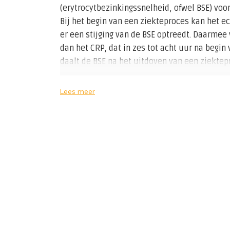
(erytrocytbezinkingssnelheid, ofwel BSE) voo
Bij het begin van een ziekteproces kan het e
er een stijging van de BSE optreedt. Daarmee 
dan het CRP, dat in zes tot acht uur na begin
daalt de BSE na het uitdoven van een ziektepr
Verder is de bezinking ook afhankelijk van on
Lees meer
zwangerschap, geneesmiddelengebruik, hemat
bloedcellen. Door al deze factoren is de bezi
ontsteking van minder diagnostische waarde
Als test voor het risico op hart- en vaatziek
bepaling van CRP gebruikt, w
aarmee zeer laa
aangetoond kunnen worden
:
hs
-CRP (
hs
=high
sensitive
)