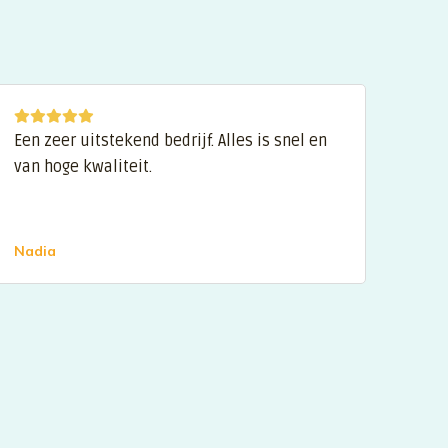
Een zeer uitstekend bedrijf. Alles is snel en
Een 
van hoge kwaliteit.
kunn
wijz
Nadia
Niek