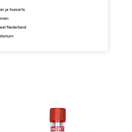
n je huisarts
samen
eel Nederland
atorium