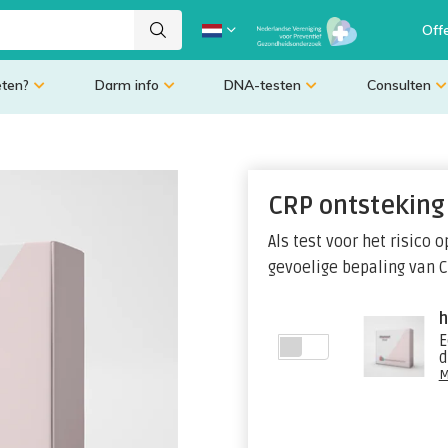
Off
eten?
Darm info
DNA-testen
Consulten
CRP ontsteking 
Als test voor het risico
gevoelige bepaling van 
h
E
d
l
M
m