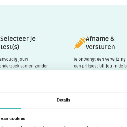
Selecteer je
Afname &
test(s)
versturen
eenvoudig jouw
Je ontvangt een verwijzing
onderzoek samen zonder
een prikpost bij jou in de 
zing van een arts.
laat de buisjes vullen en s
ze op in de bijgeleverde
ft maar 1x prikkosten te
medische envelop.
en. Ontvang de testkit per
met alle benodigdheden en
Details
ijke instructies.
 van cookies