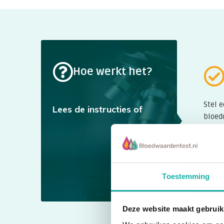
Hoe werkt het?
Stel 
Lees de instructies of
bloed
verwij
Je hoe
betal
post 
Toestemming
duidel
Deze website maakt gebruik