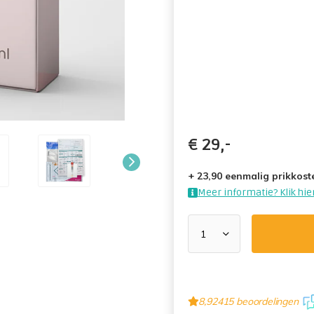
€
29,-
+ 23,90 eenmalig prikkoste
Meer informatie? Klik hier
8,9
2415 beoordelingen