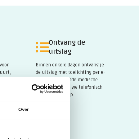
Ontvang de
uitslag
 voor
Binnen enkele dagen ontvang je
buurt,
de uitslag met toelichting per e-
tuur
mail. Bij dringende medische
kwesties nemen we telefonisch
contact met je op.
Over