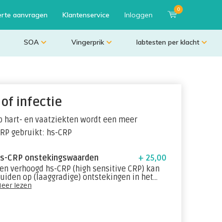
0
erte aanvragen
Klantenservice
Inloggen
SOA
Vingerprik
labtesten per klacht
of infectie
 op hart- en vaatziekten wordt een meer
CRP gebruikt: hs-CRP
s-CRP onstekingswaarden
+ 25,00
en verhoogd hs-CRP (high sensitive CRP) kan
uiden op (laaggradige) ontstekingen in het
ichaam en wordt vaak gebruikt als een
eer lezen
arker voor het risico op hart- en vaatziekten.